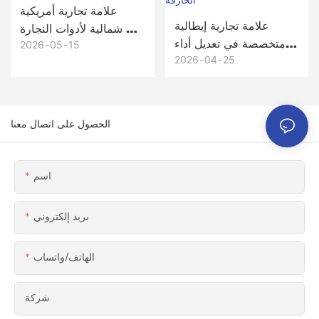
علامة تجارية أمريكية
علامة تجارية إيطالية
شمالية لأدوات النجارة ×
متخصصة في تعديل أداء
Honscn مكونات
2026
05
15
السيارات × Honscn،
2026
04
25
ألومنيوم 6061-T6
حوامل وأقواس جناح
مصنعة باستخدام تقنية
مصنوعة بدقة باستخدام
CNC مخصصة لأدوات
تقنية CNC من الألومنيوم
النجارة عالية الجودة
الحصول على اتصال معنا
6061 للسيارات الخارقة
اسم
بريد إلكتروني
الهاتف/واتساب
شركة