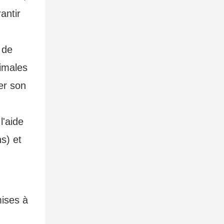
antir
 de
timales
er son
l'aide
ns) et
mises à