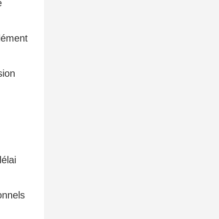
e
élément
élai
onnels