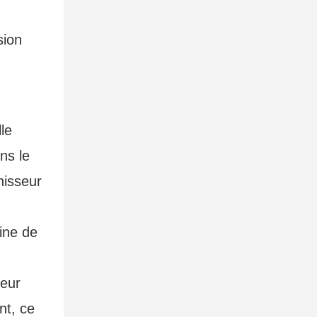
le
ns le
nisseur
ine de
leur
nt, ce