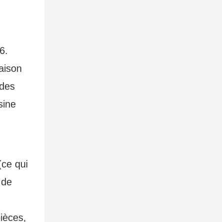
6.
aison
 des
sine
(ce qui
 de
ièces,