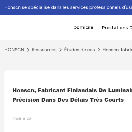
Honscn se spécialise dans les services professionnels d'
Domicile
Prestations D
HONSCN
Ressources
Études de cas
Honscn, fabri
Honscn, Fabricant Finlandais De Luminai
Précision Dans Des Délais Très Courts
2025-11-08