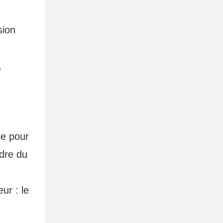
e
le pour
adre du
ur : le