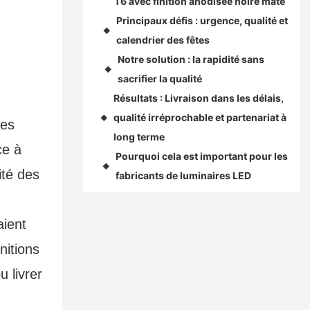
T6 avec finition anodisée noire mate
Principaux défis : urgence, qualité et
◆
calendrier des fêtes
Notre solution : la rapidité sans
◆
sacrifier la qualité
Résultats : Livraison dans les délais,
qualité irréprochable et partenariat à
◆
ces
long terme
ce à
Pourquoi cela est important pour les
◆
ité des
fabricants de luminaires LED
aient
nitions
u livrer