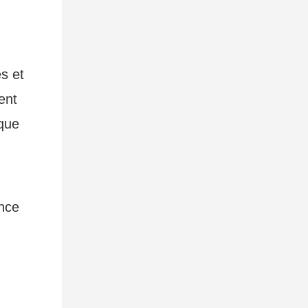
s et
ent
 que
ence