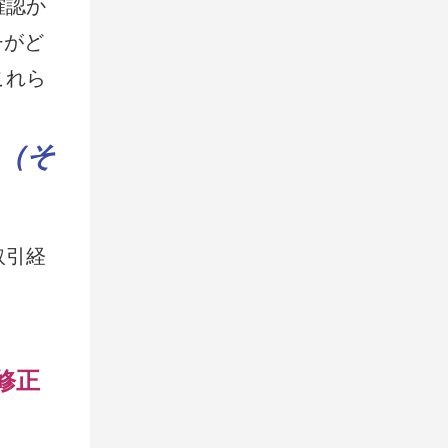
確認か
チがど
これら
（そ
取引経