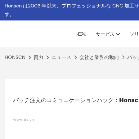
Honscn は
2003 年以来、プロフェッショナルな CNC 加
す。
在宅
サービス
ソリ
HONSCN
資力
ニュース
会社と業界の動向
バッ
バッチ注文のコミュニケーションハック：Hons
2025-10-28