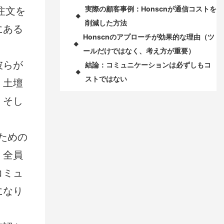
実際の顧客事例：Honscnが通信コストを
注文を
◆
削減した方法
にある
Honscnのアプローチが効果的な理由（ツ
◆
ールだけではなく、考え方が重要）
彼らが
結論：コミュニケーションは必ずしもコ
◆
ストではない
、土壇
、そし
ための
、全員
コミュ
になり