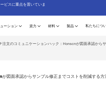
工サービスに重点を置いていま
私たちにつ
ューション
資力
材料
製品
チ注文のコミュニケーションハック：Honscnが図面承認から
cnが図面承認からサンプル修正までコストを削減する方