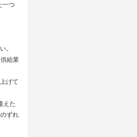
た一つ
ない。
（供給業
仕上げて
違えた
mのずれ