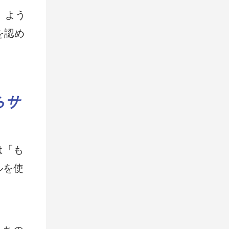
。よう
を認め
は「も
ルを使