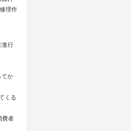
の修理作
在進行
ってか
てくる
消費者