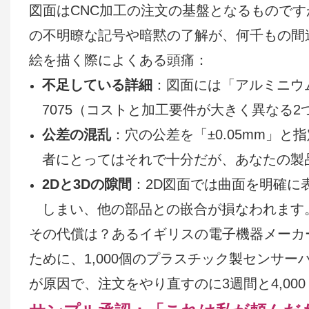
図面はCNC加工の注文の基盤となるもので
の不明瞭な記号や暗黙の了解が、何千もの間
絵を描く際によくある頭痛：
不足している詳細
：図面には「アルミニウム
7075（コストと加工要件が大きく異なる
公差の混乱
：穴の公差を「±0.05mm」と
者にとってはそれで十分だが、あなたの製
2Dと3Dの隙間
：2D図面では曲面を明確に
しまい、他の部品との嵌合が損なわれます
その代償は？あるイギリスの電子機器メーカ
ために、1,000個のプラスチック製センサ
が原因で、注文をやり直すのに3週間と4,00