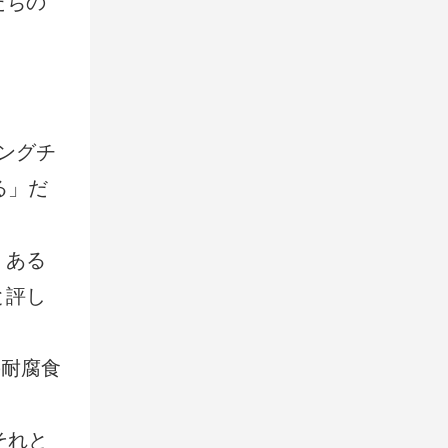
たちの
ングチ
る」だ
。ある
と評し
の耐腐食
それと