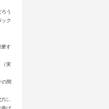
だろう
バック
研磨す
」（実
その間
びに、
は曲げ