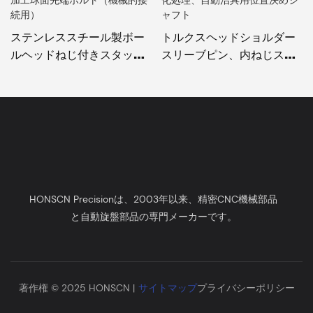
ステンレススチール製ボー
トルクスヘッドショルダー
ルヘッドねじ付きスタッ
スリーブピン、内ねじステ
ド、全ねじボールエンド調
ップ位置決めピン、CNC加
整ネジ、CNC加工球面先端
工、黒色酸化処理、自動治
ボルト（機械的接続用）
具用位置決めシャフト
HONSCN Precisionは、2003年以来、精密CNC機械部品
と自動旋盤部品の専門メーカーです。
著作権 © 2025 HONSCN |
サイトマップ
プライバシーポリシー