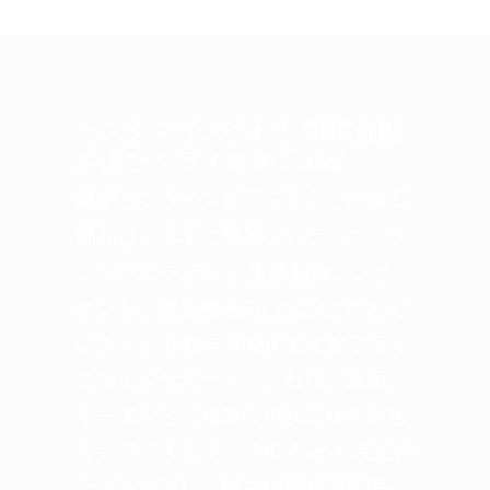
カスタマイズされたCNC旋削
およびフライス加工部品
旋削とフライス加工を統合した加工
部品は、非常に複雑なトランスミッ
ション システム、流体制御コンポー
ネント、精密機器向けに設計されて
います。 5 軸同期旋削およびフライ
ス加工をサポートし、ねじ、曲面、
キー溝などの複雑な形状の精密成形
を完了できます。 Ra0.4μmの表面仕
上げを実現し、硬質陽極酸化処理や