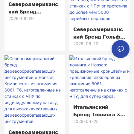
Североамериканс
Кий Бренд
Высоконадежного
2026
06
29
Коммуникационно
Североамериканс
Го Оборудования ×
Кий Бренд Гольф-
Honscn
Оборудования ×
2026
06
12
Honscn.
Высокоточные
Латунные Головки
Для Паттеров,
Изготовленные На
Станках С ЧПУ: От
Прототипа До
Более Чем 5000
Итальянский
Серийных
Бренд Тюнинга ×
Образцов.
Honscn:
2026
04
25
Прецизионные
Североамериканс