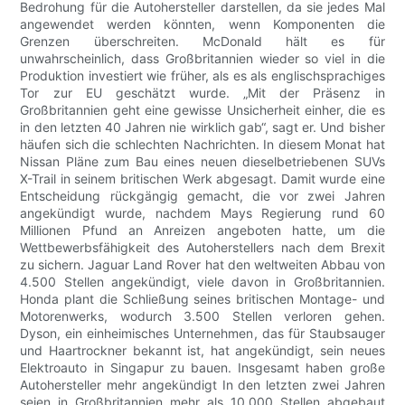
Bedrohung für die Autohersteller darstellen, da sie jedes Mal
angewendet werden könnten, wenn Komponenten die
Grenzen überschreiten. McDonald hält es für
unwahrscheinlich, dass Großbritannien wieder so viel in die
Produktion investiert wie früher, als es als englischsprachiges
Tor zur EU geschätzt wurde. „Mit der Präsenz in
Großbritannien geht eine gewisse Unsicherheit einher, die es
in den letzten 40 Jahren nie wirklich gab“, sagt er. Und bisher
häufen sich die schlechten Nachrichten. In diesem Monat hat
Nissan Pläne zum Bau eines neuen dieselbetriebenen SUVs
X-Trail in seinem britischen Werk abgesagt. Damit wurde eine
Entscheidung rückgängig gemacht, die vor zwei Jahren
angekündigt wurde, nachdem Mays Regierung rund 60
Millionen Pfund an Anreizen angeboten hatte, um die
Wettbewerbsfähigkeit des Autoherstellers nach dem Brexit
zu sichern. Jaguar Land Rover hat den weltweiten Abbau von
4.500 Stellen angekündigt, viele davon in Großbritannien.
Honda plant die Schließung seines britischen Montage- und
Motorenwerks, wodurch 3.500 Stellen verloren gehen.
Dyson, ein einheimisches Unternehmen, das für Staubsauger
und Haartrockner bekannt ist, hat angekündigt, sein neues
Elektroauto in Singapur zu bauen. Insgesamt haben große
Autohersteller mehr angekündigt In den letzten zwei Jahren
seien in Großbritannien mehr als 10.000 Stellen abgebaut