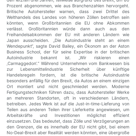
Prozent abgenommen, wie aus Branchenzahlen hervorgeht.
Britische Autohersteller warnen, dass zwei Drittel des
Welthandels des Landes von höheren Zöllen betroffen sein
könnten, wenn Großbritannien die EU ohne Abkommen
verlässt. Großbritannien würde dann auch aus den
Freihandelsabkommen der EU mit anderen Ländern wie
Japan ausscheiden. „Die Autoindustrie steht an einem
Wendepunkt“, sagte David Bailey, ein Ökonom an der Aston
Business School, der für seine Expertise in der britischen
Autoindustrie bekannt ist. „Wir riskieren einen
‚Carmaggedon‘.“ Während Unternehmen vom Bankwesen bis
zur Lebensmittelindustrie Sicherheit über künftige
Handelsregeln fordern, ist die britische Autoindustrie
besonders anfällig für den Brexit, da Autos an einem einzigen
Ort montiert und nicht geschmiedet werden. Moderne
Fertigungstechniken führen dazu, dass Autohersteller Werke
an mehreren Standorten, oft in verschiedenen Ländern,
betreiben. Jedes Werk ist auf die Just-in-time-Lieferung von
Teilen aus anderen Teilen ihrer Lieferkette angewiesen, um
Arbeitskräfte und Investitionen möglichst effizient
einzusetzen. Das bedeutet, dass Zölle und Verzögerungen an
den Grenzen, die es innerhalb der EU nicht gibt, bei einem
No-Deal-Brexit aber Realität werden könnten, eine übergroße