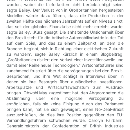
worden, wobei die Lieferketten nicht berücksichtigt seien,
sagte Bailey. Der Verlust von in Großbritannien hergestellten
Modellen würde dazu führen, dass die Produktion in der
zweiten Hälfte des nächsten Jahrzehnts auf ein Niveau sinkt,
das seit der globalen Finanzkrise nicht mehr erreicht wurde,
sagte Bailey. „Kurz gesagt: Die anhaltende Unsicherheit über
den Brexit steht für die britische Automobilindustrie in der Tat
auf dem Spiel, und das zu einem Zeitpunkt, an dem die
Branche beginnt, sich in Richtung einer elektrischen Zukunft
zu wandeln“, sagte Bailey kürzlich in einem Blogbeitrag.
„Großbritannien riskiert den Verlust einer Investitionswelle und
damit einer Reihe neuer Technologien.“ Wirtschaftsführer sind
zunehmend frustriert über die Verzögerungen bei den Brexit-
Gesprächen, und ihre Wut schlägt in Interviews über, in
denen sie ihre Besorgnis über ausländische Investitionen,
Arbeitsplätze und Wirtschaftswachstum zum Ausdruck
bringen. Obwohl May zugestimmt hat, den Abgeordneten die
Abstimmung über eine mögliche Verzögerung zu
ermöglichen, falls sie keine Einigung durch das Parlament
bringen kann, hat sie sich geweigert, einen No-Deal-Brexit
auszuschließen, da dies ihre Position gegenüber den EU-
Verhandlungsführern schwächen würde. Carolyn Fairbairn,
Generaldirektorin der Confederation of British Industries