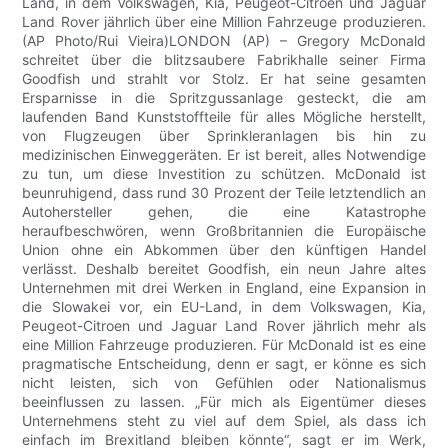
Land, in dem Volkswagen, Kia, Peugeot-Citroen und Jaguar
Land Rover jährlich über eine Million Fahrzeuge produzieren.
(AP Photo/Rui Vieira)LONDON (AP) – Gregory McDonald
schreitet über die blitzsaubere Fabrikhalle seiner Firma
Goodfish und strahlt vor Stolz. Er hat seine gesamten
Ersparnisse in die Spritzgussanlage gesteckt, die am
laufenden Band Kunststoffteile für alles Mögliche herstellt,
von Flugzeugen über Sprinkleranlagen bis hin zu
medizinischen Einweggeräten. Er ist bereit, alles Notwendige
zu tun, um diese Investition zu schützen. McDonald ist
beunruhigend, dass rund 30 Prozent der Teile letztendlich an
Autohersteller gehen, die eine Katastrophe
heraufbeschwören, wenn Großbritannien die Europäische
Union ohne ein Abkommen über den künftigen Handel
verlässt. Deshalb bereitet Goodfish, ein neun Jahre altes
Unternehmen mit drei Werken in England, eine Expansion in
die Slowakei vor, ein EU-Land, in dem Volkswagen, Kia,
Peugeot-Citroen und Jaguar Land Rover jährlich mehr als
eine Million Fahrzeuge produzieren. Für McDonald ist es eine
pragmatische Entscheidung, denn er sagt, er könne es sich
nicht leisten, sich von Gefühlen oder Nationalismus
beeinflussen zu lassen. „Für mich als Eigentümer dieses
Unternehmens steht zu viel auf dem Spiel, als dass ich
einfach im Brexitland bleiben könnte“, sagt er im Werk,