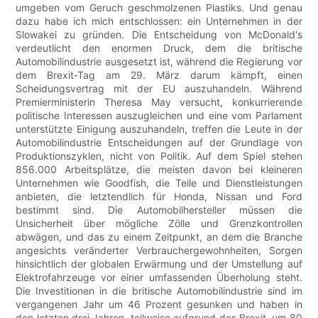
umgeben vom Geruch geschmolzenen Plastiks. Und genau
dazu habe ich mich entschlossen: ein Unternehmen in der
Slowakei zu gründen. Die Entscheidung von McDonald's
verdeutlicht den enormen Druck, dem die britische
Automobilindustrie ausgesetzt ist, während die Regierung vor
dem Brexit-Tag am 29. März darum kämpft, einen
Scheidungsvertrag mit der EU auszuhandeln. Während
Premierministerin Theresa May versucht, konkurrierende
politische Interessen auszugleichen und eine vom Parlament
unterstützte Einigung auszuhandeln, treffen die Leute in der
Automobilindustrie Entscheidungen auf der Grundlage von
Produktionszyklen, nicht von Politik. Auf dem Spiel stehen
856.000 Arbeitsplätze, die meisten davon bei kleineren
Unternehmen wie Goodfish, die Teile und Dienstleistungen
anbieten, die letztendlich für Honda, Nissan und Ford
bestimmt sind. Die Automobilhersteller müssen die
Unsicherheit über mögliche Zölle und Grenzkontrollen
abwägen, und das zu einem Zeitpunkt, an dem die Branche
angesichts veränderter Verbrauchergewohnheiten, Sorgen
hinsichtlich der globalen Erwärmung und der Umstellung auf
Elektrofahrzeuge vor einer umfassenden Überholung steht.
Die Investitionen in die britische Automobilindustrie sind im
vergangenen Jahr um 46 Prozent gesunken und haben in
den letzten drei Jahren, teilweise aufgrund des Brexit, um 80