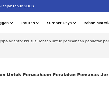
al
sejak tahun 2003.
nggan
Larutan
Sumber Daya
Bahan Materi
 pipa adaptor khusus Honscn untuk perusahaan peralatan p
scn Untuk Perusahaan Peralatan Pemanas Je