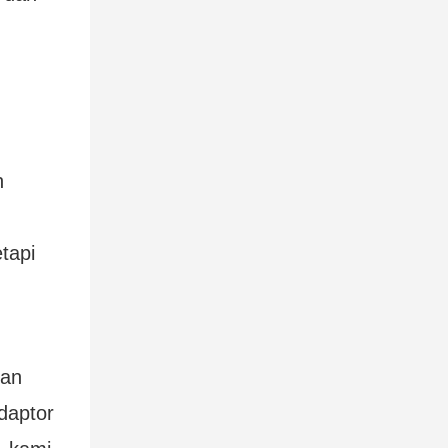
n
tapi
gan
daptor