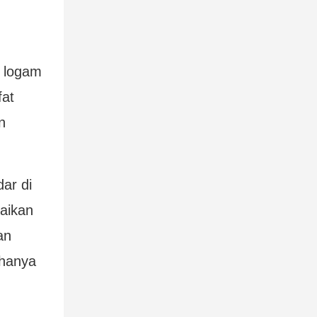
 logam
fat
n
ar di
aikan
an
 hanya