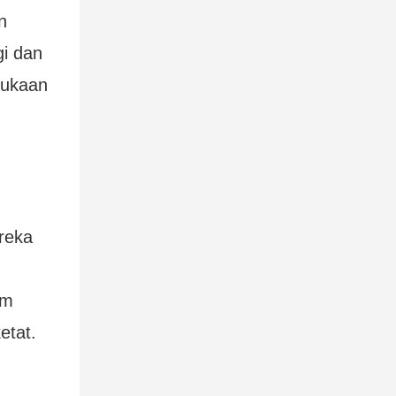
n
gi dan
mukaan
reka
em
etat.