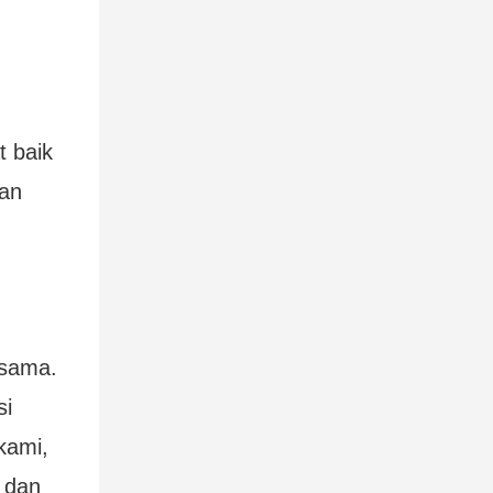
t baik
lan
 sama.
si
kami,
 dan