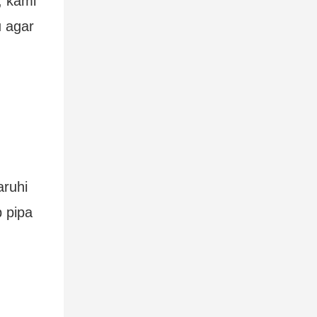
, kami
 agar
ruhi
 pipa