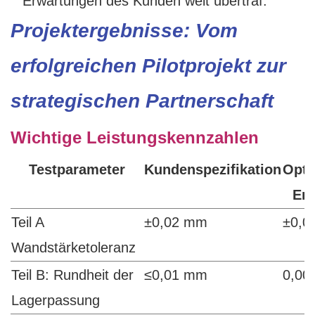
Erwartungen des Kunden weit übertraf.
Projektergebnisse: Vom
erfolgreichen Pilotprojekt zur
strategischen Partnerschaft
Wichtige Leistungskennzahlen
Testparameter
Kundenspezifikation
Opti
Erg
Teil A
±0,02 mm
±0,0
Wandstärketoleranz
Teil B: Rundheit der
≤0,01 mm
0,00
Lagerpassung