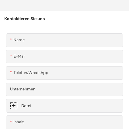
Kundenspezifische
Präzisionsgefertigt
CNC-Gefräste
E CNC-Gefräste
Komponenten Aus
Flügelhalterungen
Kontaktieren Sie uns
6061-T6 Aluminium
Und -träger Aus
Für Premium-
6061 Aluminium
Holzbearbeitungsw
Für Supercars
Name
Erkzeuge
E-Mail
Telefon/WhatsApp
Unternehmen
Datei
Inhalt