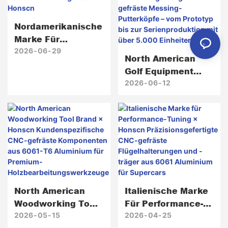
Nordamerikanische
Marke Für
Hochzuverlässige
2026
06
29
North American
Kommunikationsge
Golf Equipment
Räte × Honscn
Brand × Honscn
2026
06
12
Präzisionsgefertigt
E CNC-Gefräste
Messing-
Putterköpfe – Vom
Prototyp Bis Zur
Serienproduktion
Mit Über 5.000
Einheiten
North American
Italienische Marke
Woodworking Tool
Für Performance-
Brand × Honscn
Tuning × Honscn
2026
05
15
2026
04
25