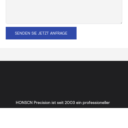
SENDEN SIE JETZT ANFRAGE
HONSCN Precision ist seit 2003 ein professioneller
Hersteller von Präzisions-CNC-Maschinenteilen und
Automatendrehteilen.