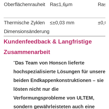
Oberflächenrauheit
Ra≤1,6μm
Ra≤
Thermische Zyklen
≤±0,03 mm
±0,0
Dimensionsänderung
Kundenfeedback & Langfristige
Zusammenarbeit
"
Das Team von Honscn lieferte
hochspezialisierte Lösungen für unsere
beiden Endkappenkonstruktionen – sie
lösten nicht nur die
Verformungsprobleme von ULTEM,
sondern gewährleisteten auch eine