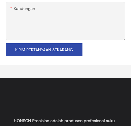
Kandungan
KIRIM PERTANYAAN SEKARANG
HONSCN Precision adalah produsen profesional suku
cadang mesin CNC presisi dan suku cadang mesin