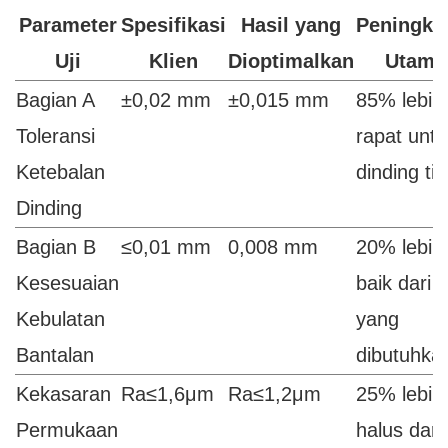
Parameter
Spesifikasi
Hasil yang
Peningka
Uji
Klien
Dioptimalkan
Utama
Bagian A
±0,02 mm
±0,015 mm
85% lebih
Toleransi
rapat untu
Ketebalan
dinding tip
Dinding
Bagian B
≤0,01 mm
0,008 mm
20% lebih
Kesesuaian
baik dari
Kebulatan
yang
Bantalan
dibutuhka
Kekasaran
Ra≤1,6μm
Ra≤1,2μm
25% lebih
Permukaan
halus dari