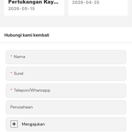
Pertukangan Kayu
Honscn Dudukan
2026
04
25
Amerika Utara ×
2026
05
15
Dan Braket Sayap
Honscn Komponen
Aluminium 6061
Aluminium 6061-T6
Yang Dibuat
Yang Dibuat
Dengan Mesin CNC
Hubungi kami kembali
Dengan Mesin CNC
Presisi Untuk
Kustom Untuk Alat
Supercar
Pertukangan Kayu
Nama
Premium
Surel
Telepon/whatsapp
Perusahaan
Mengajukan