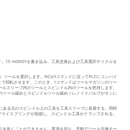
1) m06t01を書き込み、工具交換および工具選択サイクルを
ツールを選択します。NCがtコマンドに従ってPLCにコンパイ
で回転させます。このとき、tコマンドはツールマガジンのツー
ールスリーブ内のツールとスピンドル内のツールを把持します。
のツール緩めとスピンドルツール緩めソレノイドバルブがオンに
置にある元のスピンドル上の工具を工具スリーブに装着する。同時
フライスプリングが収縮し、スピンドル工具がクランプされる。
を引き抜くことができません。電源を切り、手動でツール交換モー