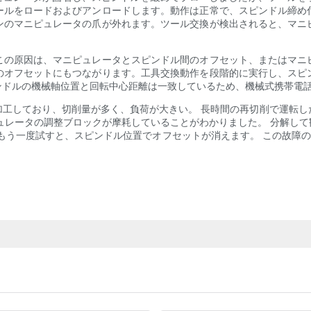
ールをロードおよびアンロードします。動作は正常で、スピンドル締め
ンのマニピュレータの爪が外れます。ツール交換が検出されると、マニ
この原因は、マニピュレータとスピンドル間のオフセット、またはマニ
のオフセットにもつながります。工具交換動作を段階的に実行し、スピ
ンドルの機械軸位置と回転中心距離は一致しているため、機械式携帯電
加工しており、切削量が多く、負荷が大きい。 長時間の再切削で運転し
ュレータの調整ブロックが摩耗していることがわかりました。 分解し
もう一度試すと、スピンドル位置でオフセットが消えます。 この故障
。