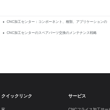
具、およびコーティングソリューション
CNC加工センター：コンポーネント、種類、アプリケーションの
CNC加工センターのスペアパーツ交換のメンテナンス戦略
クイックリンク
サービス
家
CNCフライス加工サー