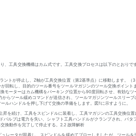
あり、工具交換機構はカム式です。工具交換プロセスは以下のとおりです。(
ラントが停止し、Z軸が工具交換位置（第2基準点）に移動します。（3）
ーが回転し、目的のツール番号をツールマガジンのツール交換ポイントま
交換モーターはカム機構をパーキング位置から90度回転させ、有効なツ
出力からツール緩めコマンドが送信され、ツールマガジンツールスリーブ
ールハンドルを押し下げて交換の準備をします。図1に示すように。
は上昇を続け、工具をスピンドルに装着し、工具マガジンの工具交換位
イドバルブは電力を失い、シャフト工具ハンドルがクランプされ、バタ
交換動作を完了して停止する。2.2 故障解析
ニピュレータが固着し、スピンドルを緩めてブローしましたが、ツール