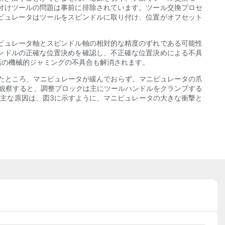
付けツールの問題は事前に排除されています。ツール交換プロセ
ピュレータはツールをスピンドルに取り付け、位置がオフセット
ピュレータ軸とスピンドル軸の相対的な精度のずれである可能性
ンドルの正確な位置決めを確認し、不正確な位置決めによる不具
話の機械的ジャミングの不具合も解消されます。
たところ、マニピュレータが緩んでおらず、マニピュレータの爪
て観察すると、調整ブロックは主にツールハンドルをクランプする
の主な原因は、図3に示すように、マニピュレータの大きな衝撃と