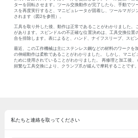
ターを回転させます。ツール交換動作が完了したら、手動でツ
スを再度実行すると、マニピュレータが固着し、ツールマガジ
されます（図2を参照）。
工具を取り外した後、動作は正常であることがわかりました。
があります。スピンドルの不正確な位置決めは、工具交換位置
合を排除します。表によると、ハンド、ナイフスリーブ、スピ
最近、この工作機械は主にステンレス鋼などの材料のワークを
の伸縮動作は柔軟であることがわかりました。 しかし、マニピ
ために使用されていることがわかりました。 再修理と加工後、
頻繁な工具交換により、クランプ爪が緩んで摩耗することです
私たちと連絡を取ってください