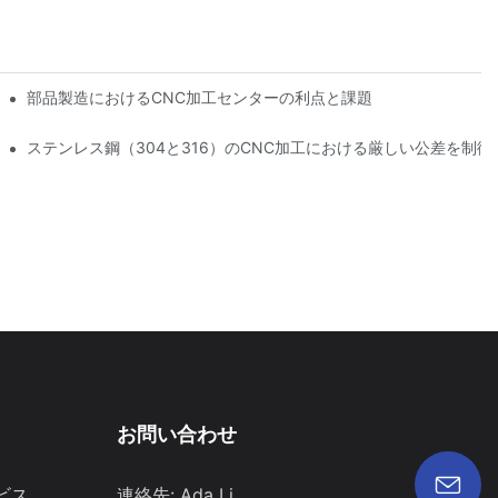
概要
部品製造におけるCNC加工センターの利点と課題
ステンレス鋼（304と316）のCNC加工における厳しい公差を制御
お問い合わせ
ビス
連絡先: Ada Li