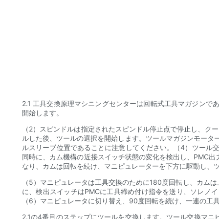
2.1 工具交換原理マシニングセンターは回転式工具マガジンで
開始します。
（2）スピンドルは指定されたスピンドル停止点で停止し、クー
ルした後、ツールの選択を開始します。ツールマガジンモータ
ルスリーブ位置であることに注意してください。（4）ツール
同時に、カム機構の近接スイッチ状態の変化を検出し、PMC
なり、カムは回転を続け、マニピュレーターを下方に駆動し、ツ
（5）マニピュレータは工具交換のために180度回転し、カム
に、検出スイッチはPMCに工具締め付け指令を送り、ソレノ
（6）マニピュレータに切り替え、90度回転を続け、一連の工具
2.1の4番目のステップにツールを交換します。ツール交換マ