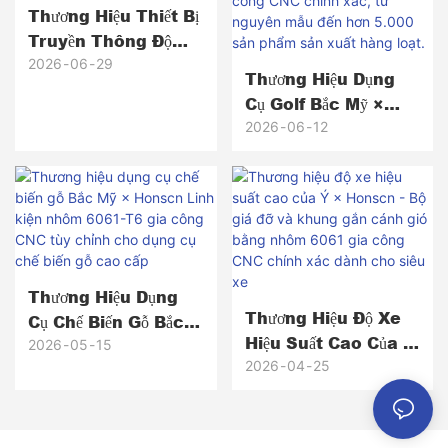
Thương Hiệu Thiết Bị
Truyền Thông Độ
Tin Cậy Cao Bắc Mỹ
2026
06
29
Thương Hiệu Dụng
× Honscn
Cụ Golf Bắc Mỹ ×
Honscn: Đầu Gậy Gạt
2026
06
12
Bóng Bằng Đồng
Thau Gia Công CNC
Chính Xác, Từ
Nguyên Mẫu Đến
Hơn 5.000 Sản Phẩm
Sản Xuất Hàng Loạt.
Thương Hiệu Dụng
Thương Hiệu Độ Xe
Cụ Chế Biến Gỗ Bắc
Hiệu Suất Cao Của Ý
Mỹ × Honscn Linh
2026
05
15
× Honscn - Bộ Giá
2026
04
25
Kiện Nhôm 6061-T6
Đỡ Và Khung Gắn
Gia Công CNC Tùy
Cánh Gió Bằng
Chỉnh Cho Dụng Cụ
Nhôm 6061 Gia
Chế Biến Gỗ Cao Cấp