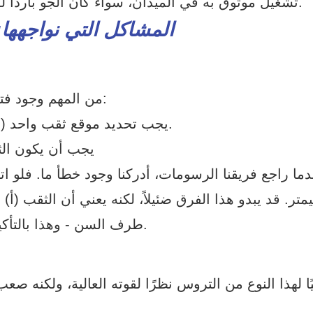
تشغيل موثوق به في الميدان، سواء كان الجو باردًا للغاية (-40 درجة مئوية) أو حارًا (80 درجة مئوية).
المشاكل التي نواجهه
من المهم وجود فتحتين على جانب الترس. مواصفات العميل كالتالي:
يجب تحديد موقع ثقب واحد (لنسميه الثقب أ) بالضبط في الفجوة بين السنين.
يجب أن يكون الثق
ما راجع فريقنا الرسومات، أدركنا وجود خطأ ما. فلو ات
 مليمتر. قد يبدو هذا الفرق ضئيلاً، لكنه يعني أن الثقب
طرف السن - وهذا بالتأكيد سيؤثر سلبًا على طريقة توصيل البكرة بالمحرك.