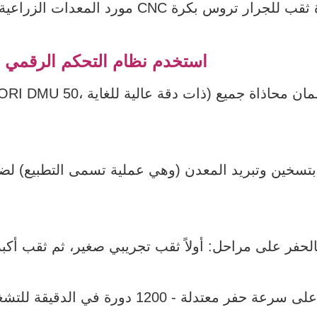
(2) استخدم نظام التحكم الرقمي ذو 5 محاور لتحقيق المعالجة ال
بتسخين وتبريد المعدن (وهي عملية تسمى التطبيع) لضما
الحفر على مراحل: أولاً ثقب تجريبي صغير، ثم ثقب أكبر ق