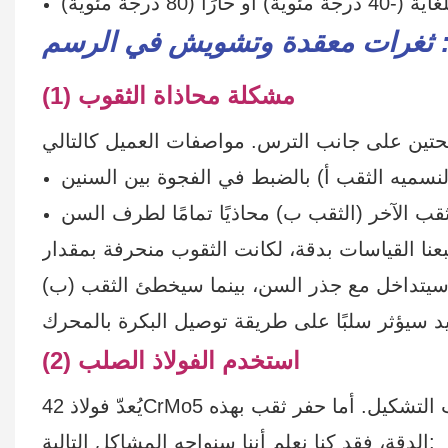
ا: ثغرات معقدة وتشويش في الرسم
(1) مشكلة محاذاة الثقوب
ب الآخر (الثقب ب) محاذيًا تمامًا لطرف السن
بعنا القياسات بدقة، لكانت الثقوب منحرفة بمقدار
 (أ) سيتداخل مع جذر السن، بينما سيخطئ الثقب (ب)
(2) استخدم الفولاذ الصلب
يُعدّ فولاذ 42CrMo5 مثاليًا لهذا النوع من التروس نظرًا لقوته العالية، ولكنه صعب التشكيل. أما حفر ثقب بهذه
الدقة، فقد كنا نعلم أننا سنواجه المشاكل التالية: