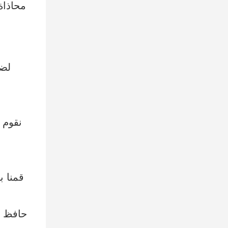
نقوم 
قمنا ب