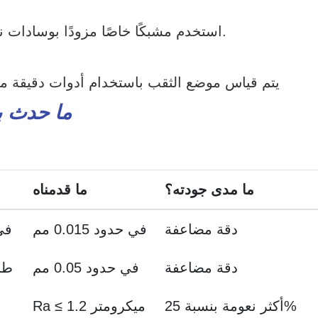
استخدم مشبكًا خاصًا مزودًا بوسادات ناعمة لتثبيت التروس حتى لا نخدشها أثناء العمل.
يتم قياس موضع الثقب باستخدام أدوات دقيقة من ش
ما حدث بع
ما مدى جودته؟
ما قدمناه
دقة مضاعفة
في حدود 0.015 مم
في نط
دقة مضاعفة
في حدود 0.05 مم
طرف
أكثر نعومة بنسبة 25%
Ra ≤ 1.2 ميكرومتر