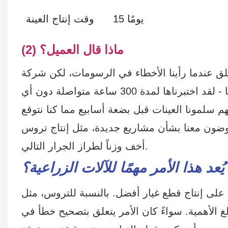
15 يومًا
وقت إنتاج العينة
(2) ماذا قال العميل؟
لقلق عندما رأينا الأخطاء في الرسومات، لكن شركة
هونسن قامت بحلها بسرعة. تتناسب التروس تمامًا مع بكراتنا - لقد اختبرناها لمدة 300 ساعة متواصلة دون أي
 ترس أخرى. والآن يتفاوضون معنا بشأن مشاريع جديدة، مثل إنتاج تروس
أخف وزناً لطراز الجرار التالي.
يُعد هذا الأمر مهمًا للآلات الزراعية؟
لى إنتاج قطع غيار أفضل. بالنسبة للتروس، مثل
الغ الأهمية. سواءً كان الأمر يتعلق بتصحيح خطأ في