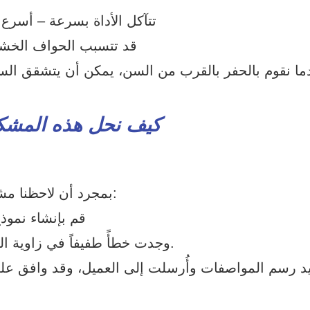
تتآكل الأداة بسرعة – أسرع بنسبة 60% من عملية حفر المعادن
قد تتسبب الحواف الخشن
ما نقوم بالحفر بالقرب من السن، يمكن أن يتشقق ا
كيف نحل هذه المشكلة
بمجرد أن لاحظنا مشكلة محاذاة الثقوب، اتخذنا إجراءً فوريًا. مهندسونا:
قم بإنشاء نموذج
وجدت خطأً طفيفاً في زاوية الرسم (يجب أن تكون 72 درجة، وليس 70 درجة).
يد رسم المواصفات وأُرسلت إلى العميل، وقد وافق على