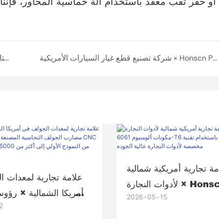
أو حفر ثقب معقد باستخدام آلة خماسية المحاور، فإننا
شركة تصنيع قطع غيار السيارات الأمريكية × Honscn Precision: تصنيع أعمدة التوصيل AISI 4140 باستخدام الحاسب الآلي باستخدام خبراء
مورد معدات الاتصالات العالمية × الدقة: تدافع الابتكار في العتاد بشكل مسطح إلى تخفيض التكاليف وتوسيع السوق
مة تجارية أمريكية شمالية
علامة تجارية لمعدات 
لأدوات النجارة × Honscn مكونات
أمريكا الشمالية × رؤ
2026
05
15
ألومنيوم 6061-T6 مصنعة
2
الجولف النحاسية الم
باستخدام تقنية CNC مخصصة