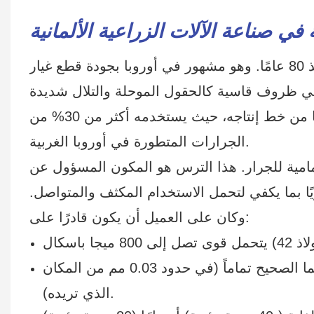
 في صناعة الآلات الزراعية الألمانية
عميلنا، ومقره في بافاريا بألمانيا، يصنع المعدات الزراعية منذ 80 عامًا. وهو مشهور في أوروبا بجودة قطع غيار
 في ظروف قاسية كالحقول الموحلة والتلال شديدة
جزءًا أساسيًا من خط إنتاجه، حيث يستخدمه أكثر من 30% من
الجرارات المتطورة في أوروبا الغربية.
امية للجرار. هذا الترس هو المكون المسؤول عن
ًا بما يكفي لتحمل الاستخدام المكثف والمتواصل.
وكان على العميل أن يكون قادرًا على:
حافظ على وضع الفتحتين الصغيرتين على الجانب في مكانهما الصحيح تماماً (في حدود 0.03 مم من المكان
الذي تريده).