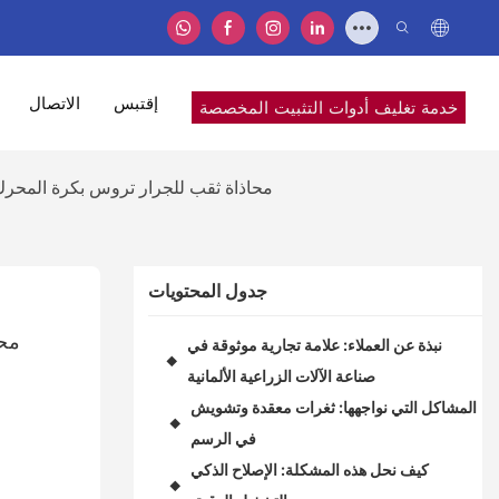
إقتبس
الاتصال
خدمة تغليف أدوات التثبيت المخصصة
مورد المعدات الزراعية الألمانية × دقة هرفية: 5 محاور إصلاحات تصنيع CNC محاذاة ثقب لل
جدول المحتويات
نبذة عن العملاء: علامة تجارية موثوقة في
◆
صناعة الآلات الزراعية الألمانية
المشاكل التي نواجهها: ثغرات معقدة وتشويش
◆
في الرسم
كيف نحل هذه المشكلة: الإصلاح الذكي
◆