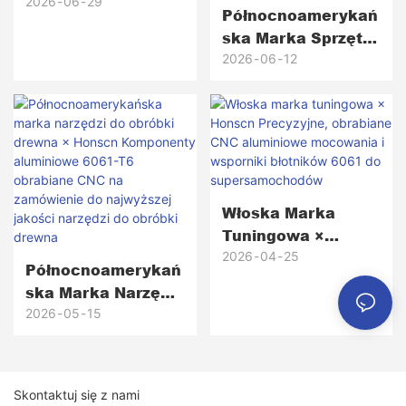
Komunikacyjnego
2026
06
29
Północnoamerykań
O Wysokiej
Ska Marka Sprzętu
Niezawodności ×
Golfowego ×
2026
06
12
Honscn
Honscn Precyzyjne
Frezowane CNC
Mosiężne Główki
Putterów Od
Prototypu Do
Ponad 5000 Sztuk
Włoska Marka
Produkcyjnych
Tuningowa ×
Honscn Precyzyjne,
2026
04
25
Północnoamerykań
Obrabiane CNC
Ska Marka Narzędzi
Aluminiowe
Do Obróbki Drewna
2026
05
15
Mocowania I
× Honscn
Wsporniki
Komponenty
Błotników 6061 Do
Aluminiowe 6061-
Supersamochodów
Skontaktuj się z nami
T6 Obrabiane CNC