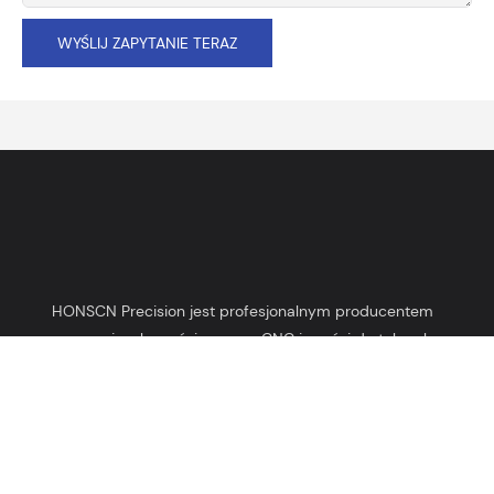
WYŚLIJ ZAPYTANIE TERAZ
HONSCN Precision jest profesjonalnym producentem
precyzyjnych części maszyn CNC i części do tokarek
automatycznych działającym od 2003 roku.