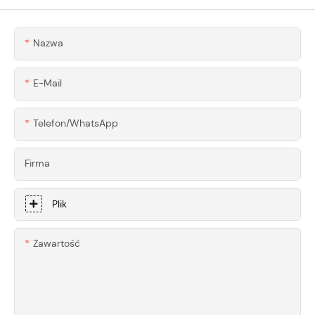
Na Zamówienie Do
Najwyższej Jakości
Nazwa
Narzędzi Do
Obróbki Drewna
E-Mail
Telefon/WhatsApp
Firma
Plik
Zawartość