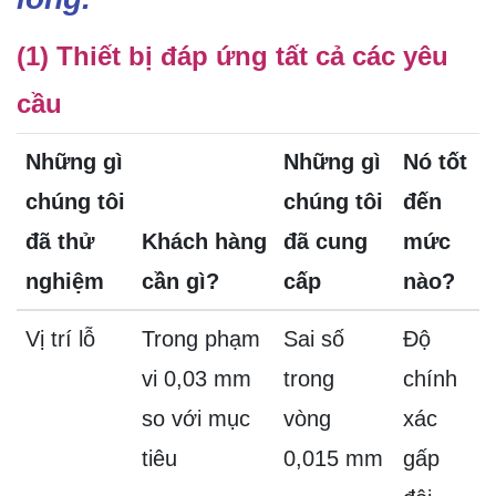
(1) Thiết bị đáp ứng tất cả các yêu
cầu
Những gì
Những gì
Nó tốt
chúng tôi
chúng tôi
đến
đã thử
Khách hàng
đã cung
mức
nghiệm
cần gì?
cấp
nào?
Vị trí lỗ
Trong phạm
Sai số
Độ
vi 0,03 mm
trong
chính
so với mục
vòng
xác
tiêu
0,015 mm
gấp