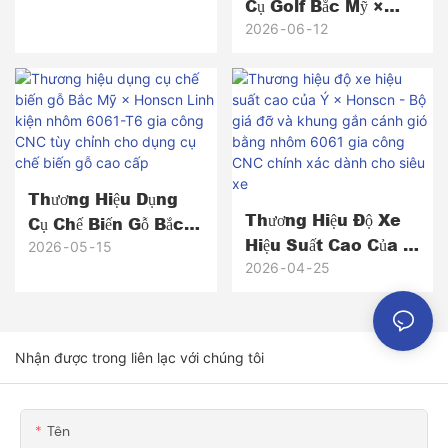
Cụ Golf Bắc Mỹ ×
Honscn: Đầu Gậy Gạt
2026
06
12
Bóng Bằng Đồng
Thau Gia Công CNC
Chính Xác, Từ
Nguyên Mẫu Đến
Hơn 5.000 Sản Phẩm
Sản Xuất Hàng Loạt.
Thương Hiệu Dụng
Thương Hiệu Độ Xe
Cụ Chế Biến Gỗ Bắc
Hiệu Suất Cao Của Ý
Mỹ × Honscn Linh
2026
05
15
× Honscn - Bộ Giá
2026
04
25
Kiện Nhôm 6061-T6
Đỡ Và Khung Gắn
Gia Công CNC Tùy
Cánh Gió Bằng
Chỉnh Cho Dụng Cụ
Nhôm 6061 Gia
Chế Biến Gỗ Cao Cấp
Nhận được trong liên lạc với chúng tôi
Công CNC Chính
Xác Dành Cho Siêu
Xe
Tên