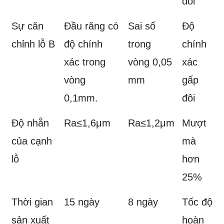
đôi
Sự căn
Đầu răng có
Sai số
Độ
chỉnh lỗ B
độ chính
trong
chính
xác trong
vòng 0,05
xác
vòng
mm
gấp
0,1mm.
đôi
Độ nhẵn
Ra≤1,6μm
Ra≤1,2μm
Mượt
của cạnh
mà
lỗ
hơn
25%
Thời gian
15 ngày
8 ngày
Tốc độ
sản xuất
hoàn