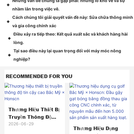
Những vấn đề chúng ta gặp phải: những lỗ khó vẽ và sự
◆
nhầm lẫn trong việc vẽ.
Cách chúng tôi giải quyết vấn đề này: Sửa chữa thông minh
◆
và gia công chính xác
Điều xảy ra tiếp theo: Kết quả xuất sắc và khách hàng hài
◆
lòng.
Tại sao điều này lại quan trọng đối với máy móc nông
◆
nghiệp?
RECOMMENDED FOR YOU
Thương Hiệu Thiết Bị
Truyền Thông Độ
Tin Cậy Cao Bắc Mỹ
2026
06
29
Thương Hiệu Dụng
× Honscn