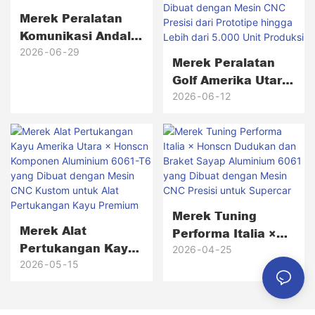
Merek Peralatan
Komunikasi Andal
Tinggi Amerika
2026
06
29
Merek Peralatan
Utara × Honscn
Golf Amerika Utara
× Honscn Kepala
2026
06
12
Putter Kuningan
Yang Dibuat
Dengan Mesin CNC
Presisi Dari
Prototipe Hingga
Lebih Dari 5.000
Merek Tuning
Unit Produksi
Merek Alat
Performa Italia ×
Pertukangan Kayu
Honscn Dudukan
2026
04
25
Amerika Utara ×
2026
05
15
Dan Braket Sayap
Honscn Komponen
Aluminium 6061
Aluminium 6061-T6
Yang Dibuat