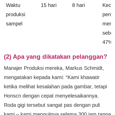
Waktu
15 hari
8 hari
Kece
produksi
penye
sampel
meni
sebe
47%
(2) Apa yang dikatakan pelanggan?
Manajer Produksi mereka, Markus Schmidt,
mengatakan kepada kami: “Kami khawatir
ketika melihat kesalahan pada gambar, tetapi
Honscn dengan cepat menyelesaikannya.
Roda gigi tersebut sangat pas dengan puli
kami – kami mengujinya selama 300 jam tanpa