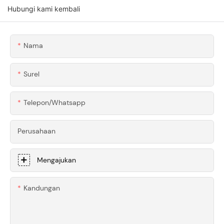
Yang Dibuat
Dengan Mesin CNC
Hubungi kami kembali
Dengan Mesin CNC
Presisi Untuk
Kustom Untuk Alat
Supercar
Pertukangan Kayu
Nama
Premium
Surel
Telepon/whatsapp
Perusahaan
Mengajukan
Kandungan