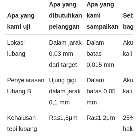
Apa yang
Apa yang
Apa yang
dibutuhkan
kami
Sebe
kami uji
pelanggan
sampaikan
bagu
Lokasi
Dalam jarak
Dalam
Akura
lubang
0,03 mm
batas
kali l
dari target
0,015 mm
Penyelarasan
Ujung gigi
Dalam
Akura
lubang B
dalam jarak
batas 0,05
kali l
0,1 mm
mm
Kehalusan
Ra≤1,6μm
Ra≤1,2μm
25% l
tepi lubang
halus