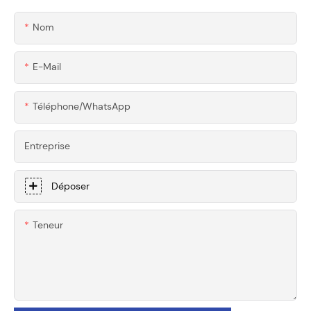
Mesure Pour Outils
Usinés CNC De
De Menuiserie Haut
Précision Pour
Nom
De Gamme
Supercars
E-Mail
Téléphone/WhatsApp
Entreprise
Déposer
Teneur