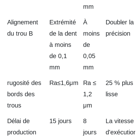
mm
Alignement
Extrémité
À
Doubler la
du trou B
de la dent
moins
précision
à moins
de
de 0,1
0,05
mm
mm
rugosité des
Ra≤1,6μm
Ra ≤
25 % plus
bords des
1,2
lisse
trous
μm
Délai de
15 jours
8
La vitesse
production
jours
d'exécution