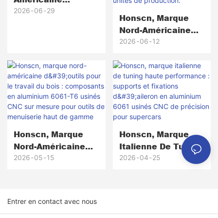
D'équipements De
2026
06
29
Honscn, Marque
Communication
Nord-Américaine
Haute Fiabilité ×
D'équipement De
2026
06
12
Honscn
Golf : Têtes De
Putter En Laiton
Usinées CNC De
Précision, Du
Prototype À Plus
De 5 000 Unités De
Production.
Honscn, Marque
Honscn, Marque
Nord-Américaine
Italienne De Tuning
D'outils Pour Le
Haute
2026
05
15
2026
04
25
Travail Du Bois :
Performance :
Composants En
Supports Et
Aluminium 6061-T6
Fixations D'aileron
Entrer en contact avec nous
Usinés CNC Sur
En Aluminium 6061