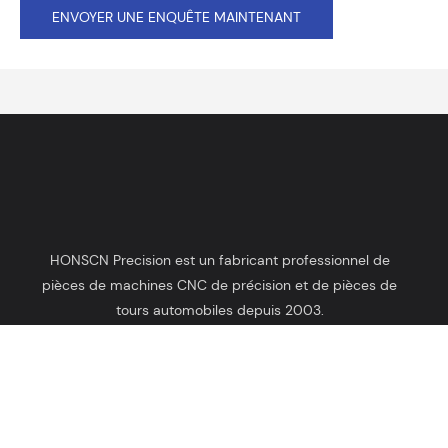
ENVOYER UNE ENQUÊTE MAINTENANT
HONSCN Precision est un fabricant professionnel de
pièces de machines CNC de précision et de pièces de
tours automobiles depuis 2003.
Droits d'auteur © 2025 HONSCN |
Plan du site
Politique de