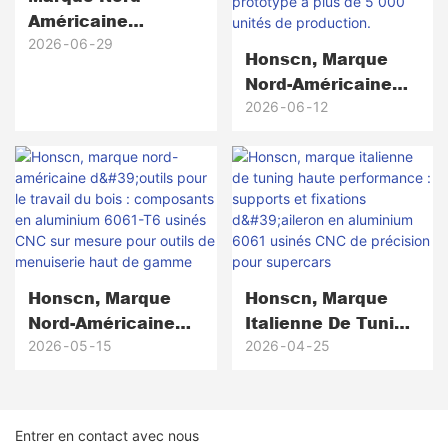
Américaine
D'équipements De
2026
06
29
Honscn, Marque
Communication
Nord-Américaine
Haute Fiabilité ×
D'équipement De
2026
06
12
Honscn
Golf : Têtes De
Putter En Laiton
Usinées CNC De
Précision, Du
Prototype À Plus
De 5 000 Unités De
Production.
Honscn, Marque
Honscn, Marque
Nord-Américaine
Italienne De Tuning
D'outils Pour Le
Haute
2026
05
15
2026
04
25
Travail Du Bois :
Performance :
Composants En
Supports Et
Aluminium 6061-T6
Fixations D'aileron
Entrer en contact avec nous
Usinés CNC Sur
En Aluminium 6061