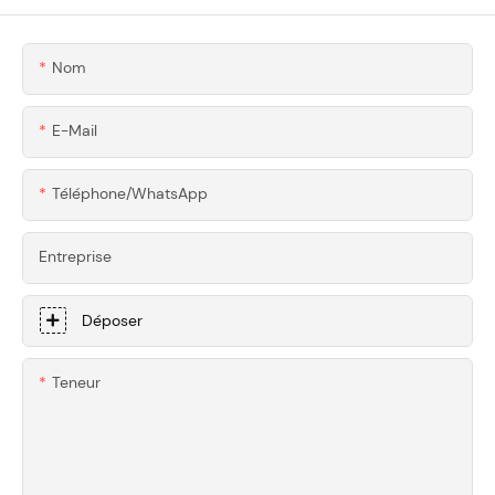
Mesure Pour Outils
Usinés CNC De
De Menuiserie Haut
Précision Pour
Nom
De Gamme
Supercars
E-Mail
Téléphone/WhatsApp
Entreprise
Déposer
Teneur