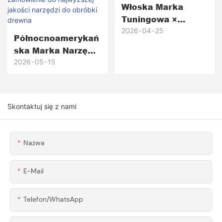
Włoska Marka
Produkcyjnych
Tuningowa ×
Honscn Precyzyjne,
2026
04
25
Północnoamerykań
Obrabiane CNC
Ska Marka Narzędzi
Aluminiowe
Do Obróbki Drewna
2026
05
15
Mocowania I
× Honscn
Wsporniki
Komponenty
Błotników 6061 Do
Aluminiowe 6061-
Supersamochodów
Skontaktuj się z nami
T6 Obrabiane CNC
Na Zamówienie Do
Najwyższej Jakości
Nazwa
Narzędzi Do
Obróbki Drewna
E-Mail
Telefon/WhatsApp