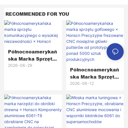
RECOMMENDED FOR YOU
Północnoamerykań
Ska Marka Sprzętu
Komunikacyjnego
2026
06
29
Północnoamerykań
O Wysokiej
Ska Marka Sprzętu
Niezawodności ×
Golfowego ×
2026
06
12
Honscn
Honscn Precyzyjne
Frezowane CNC
Mosiężne Główki
Putterów Od
Prototypu Do
Ponad 5000 Sztuk