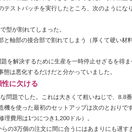
のテストバッチを実行したところ、次のようにな
力で型が割れてしまった。
部と軸部の接合部で割れてしまう（厚くて硬い材
問題を解決するために生産を一時停止せざるを得ま
事態は悪化するだけだと分かっていました。
頼性に欠ける
目に厄介な問題でした。これは大きくて粗いねじで、8.8
造機を使った最初のセットアップは次のとおりで
理費用は1つにつき1,200ドル）。
からの3万個の注文に間に合うにはあまりにも遅す