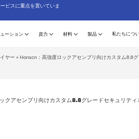
工サービスに重点を置いていま
私たちにつ
ューション
資力
材料
製品
ヤー × Honscn：高強度ロックアセンブリ向けカスタム8.
度ロックアセンブリ向けカスタム8.8グレードセキュリティ