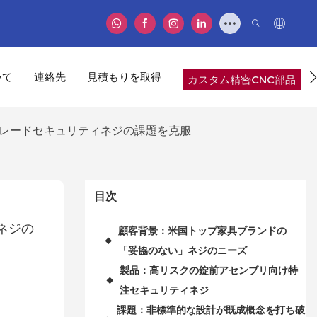
いて
連絡先
見積もりを取得
カスタム精密CNC部品
8グレードセキュリティネジの課題を克服
目次
ネジの
顧客背景：米国トップ家具ブランドの
◆
「妥協のない」ネジのニーズ
製品：高リスクの錠前アセンブリ向け特
◆
注セキュリティネジ
課題：非標準的な設計が既成概念を打ち破