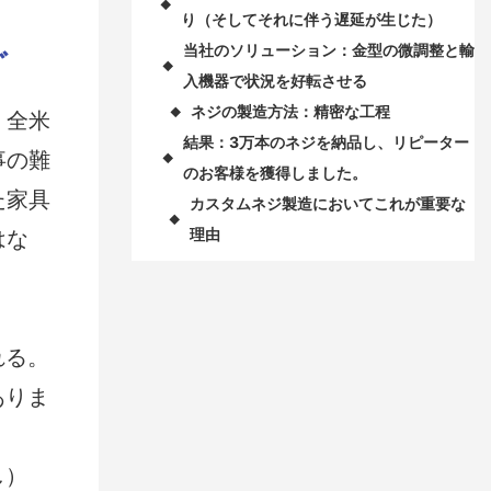
◆
り（そしてそれに伴う遅延が生じた）
当社のソリューション：金型の微調整と輸
ズ
◆
入機器で状況を好転させる
ネジの製造方法：精密な工程
◆
。全米
結果：3万本のネジを納品し、リピーター
事の難
◆
のお客様を獲得しました。
た家具
カスタムネジ製造においてこれが重要な
◆
理由
はな
れる。
ありま
し）