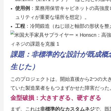
使用例
：業務用保管キャビネットの高強度
ュリティが重要な場所を想定）。
工程
：冷間鍛造（ねじ頭と軸部の形状を整
課題：非標準的な設計が既成概
生じた）
このプロジェクトは、開始直後から2つの大
ていた製造業者をもつまずかせた障害だった
金型破損：大きすぎる、硬すぎる
まず、これは
非標準的なカスタムネジ
で、既