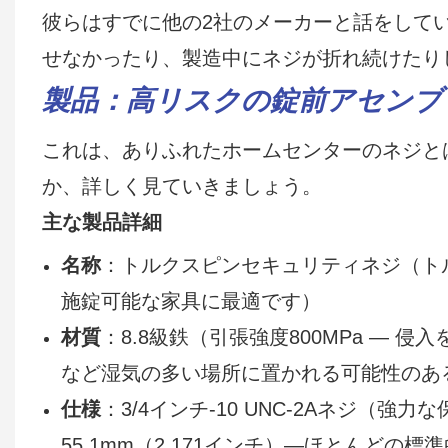
彼らはすでに他の2社のメーカーと話をして
せなかったり、製造中にネジが折れ続けたり
製品：高リスクの錠前アセンブ
これは、ありふれたホームセンターのネジと
か、詳しく見ていきましょう。
主な製品詳細
名称
：トルクスピンセキュリティネジ（ト
施錠可能な家具に最適です）
材質
：8.8級鉄（引張強度800MPa ―
など湿気の多い場所に置かれる可能性のあ
仕様
：3/4インチ-10 UNC-2Aネジ（
55.1mm（2.171インチ）—ほとんどの