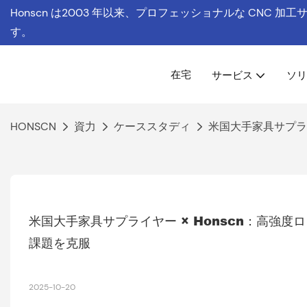
Honscn は
2003 年以来、プロフェッショナルな CNC 加
す。
在宅
サービス
ソリ
HONSCN
資力
ケーススタディ
米国大手家具サプライ
米国大手家具サプライヤー × Honscn：高強
課題を克服
2025-10-20