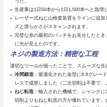
った。
生産量は1日50本から1日1,500本へと急
レーザー式ねじ山検査装置をラインに追加
ズと滑らかさがスキャンされます。
完璧な糸の最初のバッチをお見せしたとき
に光が見えたのです。
ネジの製造方法：精密な工程
適切なツールが揃ったことで、スムーズな生
冷間鍛造
：最適化された金型に8.8グレー
レスで成形しました（二次切削は不要で、
ねじ転造
：輸入された機械で、シャンクに3/
切削よりもねじ転造の方が優れています。