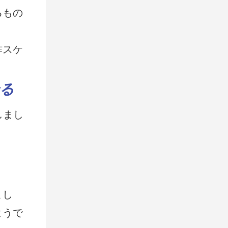
るもの
作スケ
る
しまし
まし
ようで