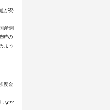
題が発
は国産鋼
造時の
るよう
強度金
しなか