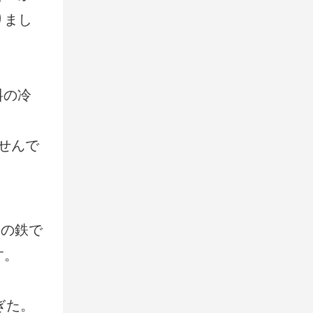
りまし
料の冷
せんで
番の鉄で
す。
ぎた。