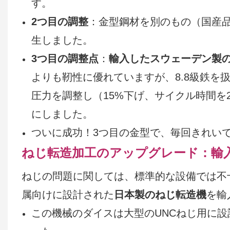
す。
2つ目の調整
：金型鋼材を別のもの（国産
生しました。
3つ目の調整点
：
輸入したスウェーデン製
よりも靭性に優れていますが、8.8級鉄を
圧力を調整し（15%下げ、サイクル時間
にしました。
ついに成功！3つ目の金型で、毎回きれい
ねじ転造加工のアップグレード：輸
ねじの問題に関しては、標準的な設備では不十
属向けに設計された
日本製のねじ転造機
を輸
この機械のダイスは大型のUNCねじ用に