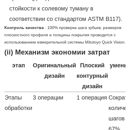
стойкости к солевому туману в
соответствии со стандартом ASTM B117).
Контроль качества
: 100% проверка шага зубьев, размеров
плоскостного профиля и толщины покрытия проводится с
использованием измерительной системы Mitutoyo Quick Vision.
(ii) Механизм экономии затрат
этап
Оригинальный
Плоский
умень
дизайн
контурный
дизайн
Этапы
3 операции
1 операция
Сократ
обработки
количес
шагов н
67%.