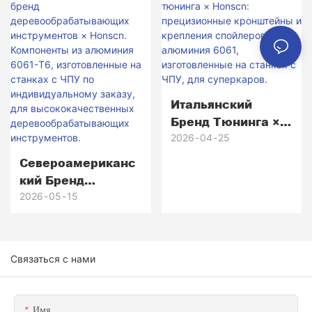
Латунные Головки
Для Паттеров,
Изготовленные На
Станках С ЧПУ: От
Прототипа До
Более Чем 5000
Итальянский
Серийных
Бренд Тюнинга ×
Образцов.
Honscn:
2026
04
25
Прецизионные
Североамериканс
Кронштейны И
Кий Бренд
Крепления
Деревообрабатыв
2026
05
15
Спойлеров Из
Ающих
Алюминия 6061,
Инструментов ×
Изготовленные На
Honscn.
Связаться с нами
Станках С ЧПУ,
Компоненты Из
Для Суперкаров.
Алюминия 6061-
T6,
Имя