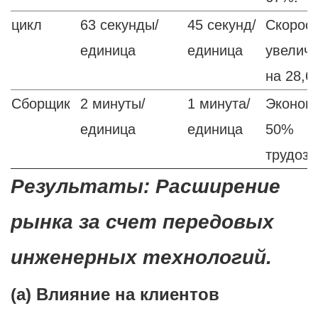
цикл
63 секунды/
45 секунд/
Скорос
единица
единица
увелич
на 28,6
Сборщик
2 минуты/
1 минута/
Эконом
единица
единица
50%
трудоза
Результаты: Расширение
рынка за счет передовых
инженерных технологий.
(а) Влияние на клиентов