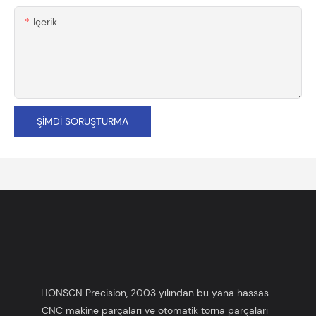
Içerik
ŞIMDI SORUŞTURMA
HONSCN Precision, 2003 yılından bu yana hassas
CNC makine parçaları ve otomatik torna parçaları