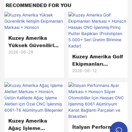
RECOMMENDED FOR YOU
Kuzey Amerika
Yüksek Güvenilirlik
İletişim
2026
06
29
Kuzey Amerika Golf
Ekipmanları
Ekipmanları
Markası × Honscn
Markası × Honscn
2026
06
12
Hassas CNC
İşlenmiş Pirinç
Putter Başlıkları
(Prototipten 5.000+
Seri Üretim
Birimine Kadar)
Kuzey Amerika
İtalyan Performans
Ağaç İşleme