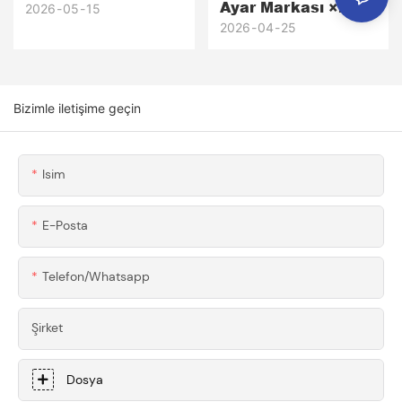
Ayar Markası ×
Aletleri Markası ×
2026
05
15
Honscn Süper
2026
04
25
Honscn, Üstün
Otomobiller İçin
Kalitede Ağaç
Hassas CNC
İşleme Aletleri Için
İşlenmiş 6061
Özel CNC İşlenmiş
Bizimle iletişime geçin
Alüminyum Kanat
6061-T6 Alüminyum
Bağlantı Parçaları
Bileşenler
Ve Braketleri
Isim
E-Posta
Telefon/whatsapp
Şirket
Dosya