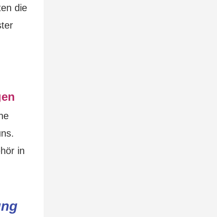
ten die
ter
gen
ne
uns.
hör in
ung