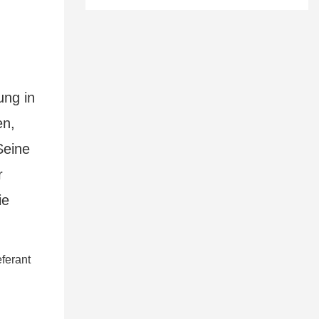
ung in
en,
Seine
r
ie