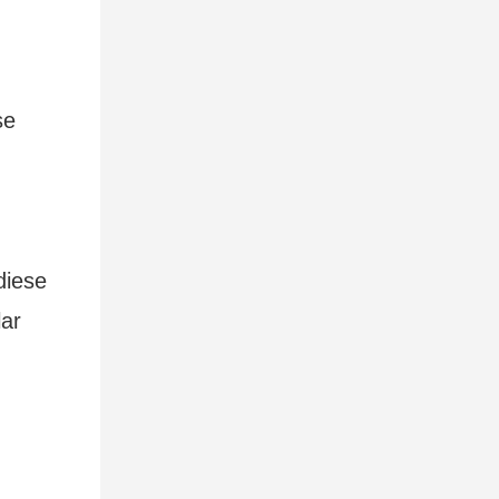
se
diese
lar