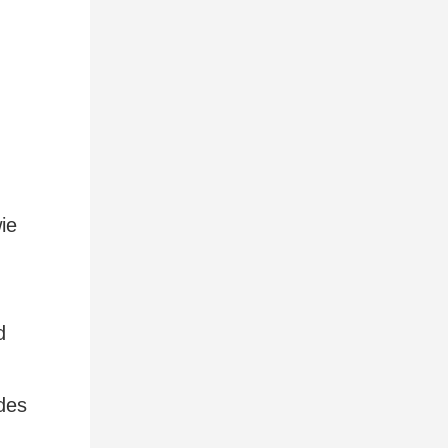
ie
d
des