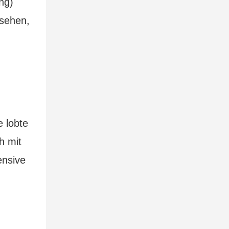
ng)
rsehen,
e lobte
h mit
ensive