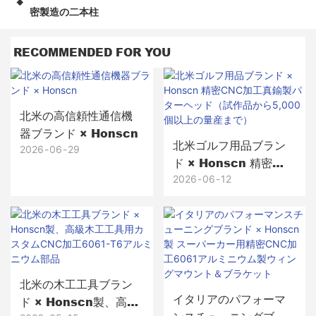
◆
密製造の二本柱
RECOMMENDED FOR YOU
北米の高信頼性通信機
器ブランド × Honscn
北米ゴルフ用品ブラン
2026
06
29
ド × Honscn 精密
CNC加工真鍮製パター
2026
06
12
ヘッド（試作品から
5,000個以上の量産ま
で）
北米の木工工具ブラン
イタリアのパフォーマ
ド × Honscn製、高級