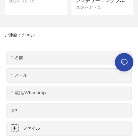
ンスチューニングブラ
木工工具用カスタム
2026
05
15
ンド × Honscn製 スー
2026
04
25
CNC加工6061-T6アル
パーカー用精密CNC加
ミニウム部品
工6061アルミニウム製
ウィングマウント＆ブ
ご連絡ください
ラケット
名前
メール
電話/WhatsApp
会社
ファイル