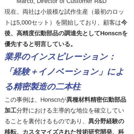
Marco, Director of Customer R&D
現在、両社は小規模な試作生産（最初のロッ
トは5,000セット）を開始しており、顧客は
今
後、高精度伝動部品の調達先としてHonscnを
優先すると明言している。
業界のインスピレーション：
「経験＋イノベーション」によ
る精密製造の二本柱
この事例は、Honscnが
異種材料精密伝動部品
加工
分野における主導的な地位を確立してい
ることを裏付けるものであり、
異分野経験の
移転、カスタマイズされた技術研究開発、科