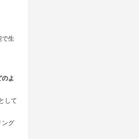
能で生
どのよ
として
リング