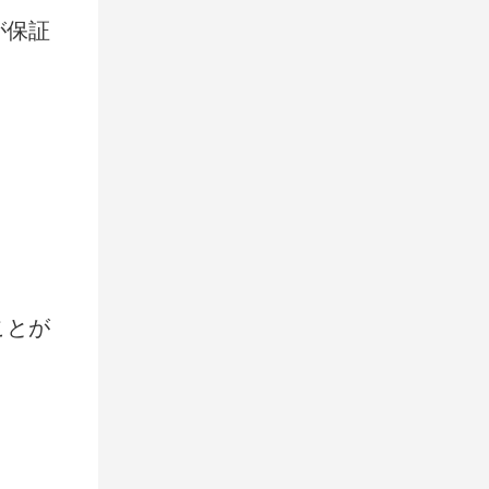
が保証
ことが