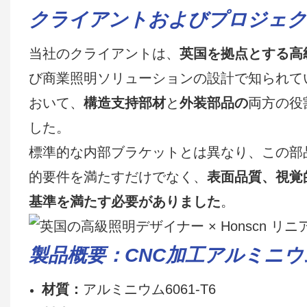
クライアントおよびプロジェク
当社のクライアントは、
英国を拠点とする高
び商業照明ソリューションの設計で知られて
おいて、
構造支持部材
と
外装部品の
両方の役
した。
標準的な内部ブラケットとは異なり、この部
的要件を満たすだけでなく、
表面品質、視覚
基準を満たす必要がありました
。
製品概要：CNC加工アルミニ
材質：
アルミニウム6061-T6