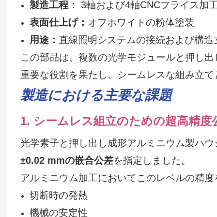
製造工程：
3軸および4軸CNCフライス加
表面仕上げ：
オフホワイトの粉体塗装
用途：
直線照明システムの接続および構造
この部品は、複数の光学モジュールと押し出
重要な役割を果たし、シームレスな組み立て
製造における主要な課題
1. シームレス組立のための超高精度
光学素子と押し出し成形アルミニウム製ハウ
±0.02 mmの嵌合公差
を指定しました。
アルミニウム加工においてこのレベルの精度
切断時の発熱
機械の安定性