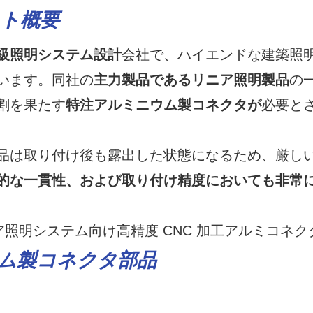
ト概要
級照明システム設計
会社で、ハイエンドな建築照
います。同社の
主力製品であるリニア照明製品
の
割を果たす
特注アルミニウム製コネクタが
必要と
品は取り付け後も露出した状態になるため、厳し
的な一貫性、および取り付け精度においても非常
ウム製コネクタ部品