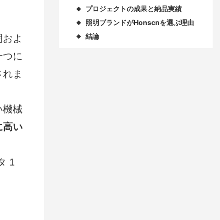
プロジェクトの成果と納品実績
◆
照明ブランドがHonscnを選ぶ理由
◆
結論
明およ
◆
一つに
されま
い機械
に高い