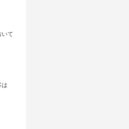
おいて
客は
。