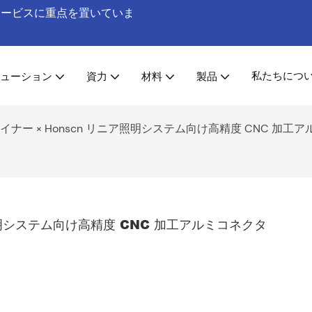
工サービスに重点を置いていま
私たちにつ
ューション
資力
材料
製品
ナー × Honscn リニア照明システム向け高精度 CNC 加工
照明システム向け高精度 CNC 加工アルミコネクタ