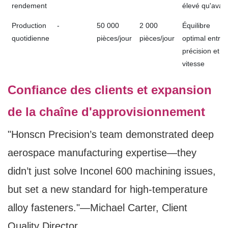
rendement
élevé qu'avan
Production
-
50 000
2 000
Équilibre
quotidienne
pièces/jour
pièces/jour
optimal entre
précision et
vitesse
Confiance des clients et expansion
de la chaîne d'approvisionnement
"Honscn Precision’s team demonstrated deep
aerospace manufacturing expertise—they
didn’t just solve Inconel 600 machining issues,
but set a new standard for high-temperature
alloy fasteners."—Michael Carter, Client
Quality Director