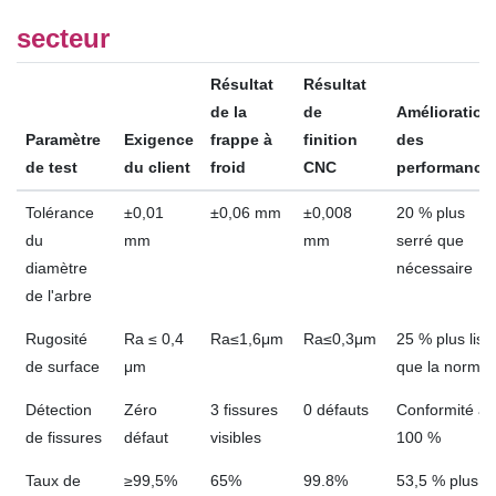
secteur
Résultat
Résultat
de la
de
Amélioration
Paramètre
Exigence
frappe à
finition
des
de test
du client
froid
CNC
performance
Tolérance
±0,01
±0,06 mm
±0,008
20 % plus
du
mm
mm
serré que
diamètre
nécessaire
de l'arbre
Rugosité
Ra ≤ 0,4
Ra≤1,6μm
Ra≤0,3μm
25 % plus liss
de surface
μm
que la norme
Détection
Zéro
3 fissures
0 défauts
Conformité à
de fissures
défaut
visibles
100 %
Taux de
≥99,5%
65%
99.8%
53,5 % plus