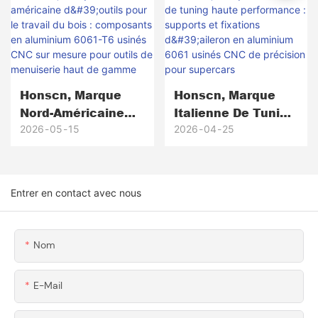
Usinées CNC De
Précision, Du
Prototype À Plus
De 5 000 Unités De
Production.
Honscn, Marque
Honscn, Marque
Nord-Américaine
Italienne De Tuning
D'outils Pour Le
Haute
2026
05
15
2026
04
25
Travail Du Bois :
Performance :
Composants En
Supports Et
Aluminium 6061-T6
Fixations D'aileron
Entrer en contact avec nous
Usinés CNC Sur
En Aluminium 6061
Mesure Pour Outils
Usinés CNC De
De Menuiserie Haut
Précision Pour
Nom
De Gamme
Supercars
E-Mail